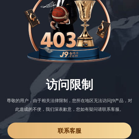
访问限制
尊敬的用户，由于相关法律限制，您所在地区无法访问J9产品，对
此造成的不便，我们深表歉意，您如有疑问请联系客服。
联系客服