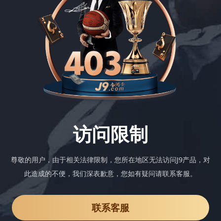
访问限制
尊敬的用户，由于相关法律限制，您所在地区无法访问J9产品，对
此造成的不便，我们深表歉意，您如有疑问请联系客服。
联系客服